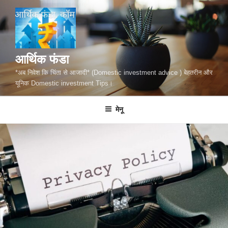
सामग्री
पर
जाएं
आर्थिक फंडा
*अब निवेश कि चिंता से आजादी* (Domestic investment advice ) बेहतरीन और
यूनिक Domestic investment Tips।
मेनू