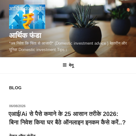
सामग्री
पर
जाएं
आर्थिक फंडा
*अब निवेश कि चिंता से आजादी* (Domestic investment advice ) बेहतरीन और
यूनिक Domestic investment Tips।
मेनू
BLOG
पर
06/08/2026
प्रकाशित
एआई/Ai से पैसे कमाने के 25 आसान तरीके 2026:
किया
बिना निवेश किया घर बैठे ऑनलाइन इनकम कैसे करें..?
गया