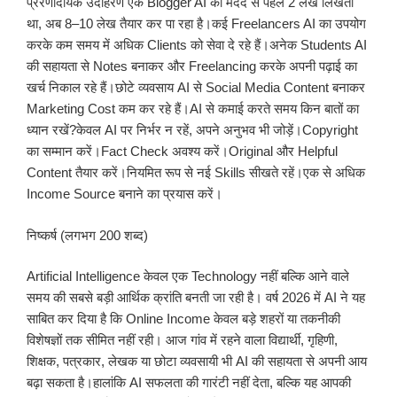
प्रेरणादायक उदाहरण एक Blogger AI की मदद से पहले 2 लेख लिखता
था, अब 8–10 लेख तैयार कर पा रहा है।कई Freelancers AI का उपयोग
करके कम समय में अधिक Clients को सेवा दे रहे हैं।अनेक Students AI
की सहायता से Notes बनाकर और Freelancing करके अपनी पढ़ाई का
खर्च निकाल रहे हैं।छोटे व्यवसाय AI से Social Media Content बनाकर
Marketing Cost कम कर रहे हैं।AI से कमाई करते समय किन बातों का
ध्यान रखें?केवल AI पर निर्भर न रहें, अपने अनुभव भी जोड़ें।Copyright
का सम्मान करें।Fact Check अवश्य करें।Original और Helpful
Content तैयार करें।नियमित रूप से नई Skills सीखते रहें।एक से अधिक
Income Source बनाने का प्रयास करें।
निष्कर्ष (लगभग 200 शब्द)
Artificial Intelligence केवल एक Technology नहीं बल्कि आने वाले
समय की सबसे बड़ी आर्थिक क्रांति बनती जा रही है। वर्ष 2026 में AI ने यह
साबित कर दिया है कि Online Income केवल बड़े शहरों या तकनीकी
विशेषज्ञों तक सीमित नहीं रही। आज गांव में रहने वाला विद्यार्थी, गृहिणी,
शिक्षक, पत्रकार, लेखक या छोटा व्यवसायी भी AI की सहायता से अपनी आय
बढ़ा सकता है।हालांकि AI सफलता की गारंटी नहीं देता, बल्कि यह आपकी