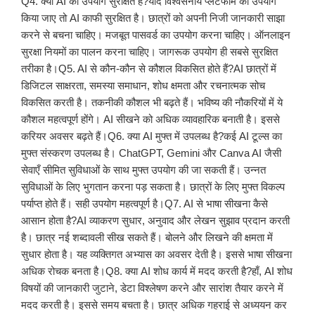
Q4. क्या AI का उपयोग सुरक्षित है?यदि विश्वसनीय प्लेटफॉर्म का उपयोग
किया जाए तो AI काफी सुरक्षित है। छात्रों को अपनी निजी जानकारी साझा
करने से बचना चाहिए। मजबूत पासवर्ड का उपयोग करना चाहिए। ऑनलाइन
सुरक्षा नियमों का पालन करना चाहिए। जागरूक उपयोग ही सबसे सुरक्षित
तरीका है।Q5. AI से कौन-कौन से कौशल विकसित होते हैं?AI छात्रों में
डिजिटल साक्षरता, समस्या समाधान, शोध क्षमता और रचनात्मक सोच
विकसित करती है। तकनीकी कौशल भी बढ़ते हैं। भविष्य की नौकरियों में ये
कौशल महत्वपूर्ण होंगे। AI सीखने को अधिक व्यावहारिक बनाती है। इससे
करियर अवसर बढ़ते हैं।Q6. क्या AI मुफ्त में उपलब्ध है?कई AI टूल्स का
मुफ्त संस्करण उपलब्ध है। ChatGPT, Gemini और Canva AI जैसी
सेवाएँ सीमित सुविधाओं के साथ मुफ्त उपयोग की जा सकती हैं। उन्नत
सुविधाओं के लिए भुगतान करना पड़ सकता है। छात्रों के लिए मुफ्त विकल्प
पर्याप्त होते हैं। सही उपयोग महत्वपूर्ण है।Q7. AI से भाषा सीखना कैसे
आसान होता है?AI व्याकरण सुधार, अनुवाद और लेखन सुझाव प्रदान करती
है। छात्र नई शब्दावली सीख सकते हैं। बोलने और लिखने की क्षमता में
सुधार होता है। यह व्यक्तिगत अभ्यास का अवसर देती है। इससे भाषा सीखना
अधिक रोचक बनता है।Q8. क्या AI शोध कार्य में मदद करती है?हाँ, AI शोध
विषयों की जानकारी जुटाने, डेटा विश्लेषण करने और सारांश तैयार करने में
मदद करती है। इससे समय बचता है। छात्र अधिक गहराई से अध्ययन कर