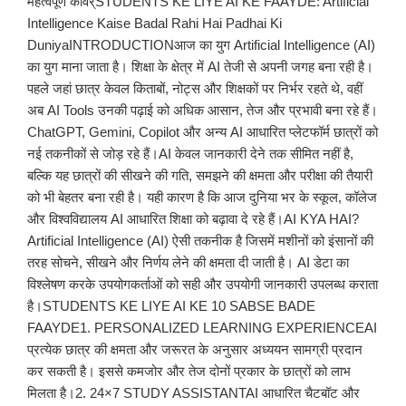
महत्वपूर्ण कीवर्STUDENTS KE LIYE AI KE FAAYDE: Artificial
Intelligence Kaise Badal Rahi Hai Padhai Ki
DuniyaINTRODUCTIONआज का युग Artificial Intelligence (AI)
का युग माना जाता है। शिक्षा के क्षेत्र में AI तेजी से अपनी जगह बना रही है।
पहले जहां छात्र केवल किताबों, नोट्स और शिक्षकों पर निर्भर रहते थे, वहीं
अब AI Tools उनकी पढ़ाई को अधिक आसान, तेज और प्रभावी बना रहे हैं।
ChatGPT, Gemini, Copilot और अन्य AI आधारित प्लेटफॉर्म छात्रों को
नई तकनीकों से जोड़ रहे हैं।AI केवल जानकारी देने तक सीमित नहीं है,
बल्कि यह छात्रों की सीखने की गति, समझने की क्षमता और परीक्षा की तैयारी
को भी बेहतर बना रही है। यही कारण है कि आज दुनिया भर के स्कूल, कॉलेज
और विश्वविद्यालय AI आधारित शिक्षा को बढ़ावा दे रहे हैं।AI KYA HAI?
Artificial Intelligence (AI) ऐसी तकनीक है जिसमें मशीनों को इंसानों की
तरह सोचने, सीखने और निर्णय लेने की क्षमता दी जाती है। AI डेटा का
विश्लेषण करके उपयोगकर्ताओं को सही और उपयोगी जानकारी उपलब्ध कराता
है।STUDENTS KE LIYE AI KE 10 SABSE BADE
FAAYDE1. PERSONALIZED LEARNING EXPERIENCEAI
प्रत्येक छात्र की क्षमता और जरूरत के अनुसार अध्ययन सामग्री प्रदान
कर सकती है। इससे कमजोर और तेज दोनों प्रकार के छात्रों को लाभ
मिलता है।2. 24×7 STUDY ASSISTANTAI आधारित चैटबॉट और