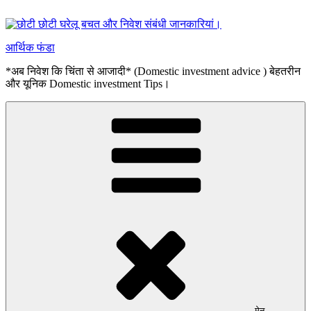
सामग्री
पर
जाएं
आर्थिक फंडा
*अब निवेश कि चिंता से आजादी* (Domestic investment advice ) बेहतरीन
और यूनिक Domestic investment Tips।
मेनू