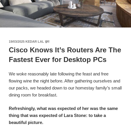
पर
19/03/2025
KEDAR LAL
द्वारा
प्रकाशित
Cisco Knows It’s Routers Are The
किया
गया
Fastest Ever for Desktop PCs
We woke reasonably late following the feast and free
flowing wine the night before. After gathering ourselves and
our packs, we headed down to our homestay family’s small
dining room for breakfast.
Refreshingly, what was expected of her was the same
thing that was expected of Lara Stone: to take a
beautiful picture.