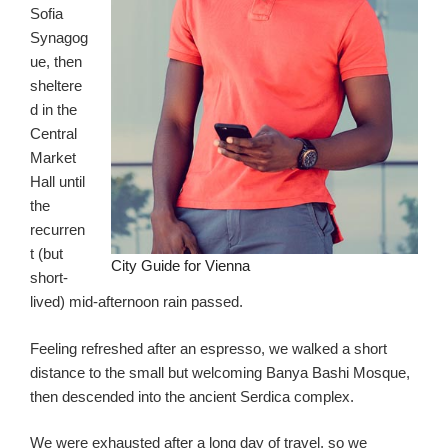
Sofia
Synagog
ue, then
sheltere
d in the
Central
Market
Hall until
the
recurren
t (but
City Guide for Vienna
short-
lived) mid-afternoon rain passed.
Feeling refreshed after an espresso, we walked a short
distance to the small but welcoming Banya Bashi Mosque,
then descended into the ancient Serdica complex.
We were exhausted after a long day of travel, so we