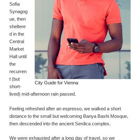
Sofia
Synagog
ue, then
sheltere
d in the
Central
Market
Hall until
the
recurren
t (but
City Guide for Vienna
short-
lived) mid-afternoon rain passed.
Feeling refreshed after an espresso, we walked a short
distance to the small but welcoming Banya Bashi Mosque,
then descended into the ancient Serdica complex.
We were exhausted after a long day of travel, so we