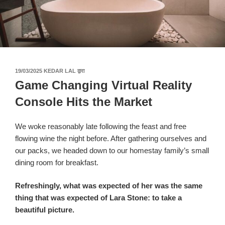
पर
19/03/2025
KEDAR LAL
द्वारा
प्रकाशित
Game Changing Virtual Reality
किया
गया
Console Hits the Market
We woke reasonably late following the feast and free
flowing wine the night before. After gathering ourselves and
our packs, we headed down to our homestay family’s small
dining room for breakfast.
Refreshingly, what was expected of her was the same
thing that was expected of Lara Stone: to take a
beautiful picture.