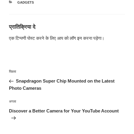
श्रेणियाँ
GADGETS
प्रातिक्रिया दे
एक टिप्पणी पोस्ट करने के लिए आप को
लॉग इन
करना पड़ेगा।
पोस्ट
पिछला
पिछला
नेविगेशन
पोस्ट:
Snapdragon Super Chip Mounted on the Latest
Photo Cameras
अगली
अगला
पोस्ट
Discover a Better Camera for Your YouTube Account