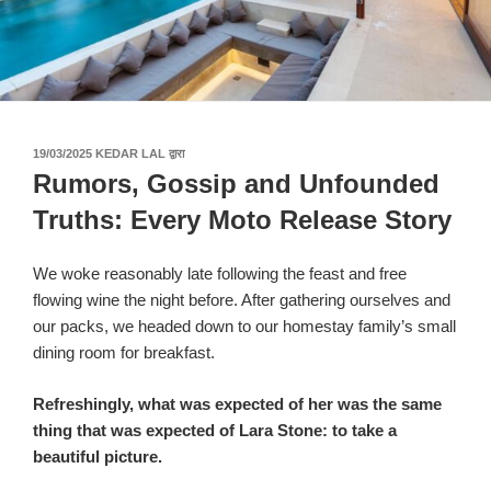
पर
19/03/2025
KEDAR LAL
द्वारा
प्रकाशित
Rumors, Gossip and Unfounded
किया
गया
Truths: Every Moto Release Story
We woke reasonably late following the feast and free
flowing wine the night before. After gathering ourselves and
our packs, we headed down to our homestay family’s small
dining room for breakfast.
Refreshingly, what was expected of her was the same
thing that was expected of Lara Stone: to take a
beautiful picture.