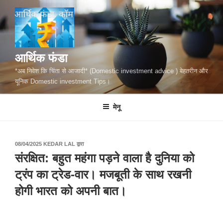
सामग्री
पर
जाएं
आर्थिक फंडा
*अब निवेश कि चिंता से आजादी* (Domestic investment advice ) बेहतरीन और
यूनिक Domestic investment Tips।
मेनू
पर
08/04/2025
KEDAR LAL
द्वारा
प्रकाशित
संरक्षित: बहुत महंगा पड़ने वाला है दुनिया को
किया
गया
ट्रंप का ट्रेड-वार। मजबूती के साथ रखनी
होगी भारत को अपनी बात।