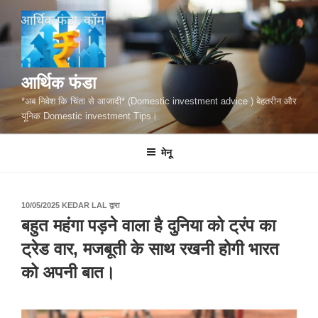
सामग्री
पर
जाएं
आर्थिक फंडा
*अब निवेश कि चिंता से आजादी* (Domestic investment advice ) बेहतरीन और
यूनिक Domestic investment Tips।
मेनू
पर
10/05/2025
KEDAR LAL
द्वारा
प्रकाशित
बहुत महंगा पड़ने वाला है दुनिया को ट्रंप का
किया
गया
ट्रेड वार, मजबूती के साथ रखनी होगी भारत
को अपनी बात।