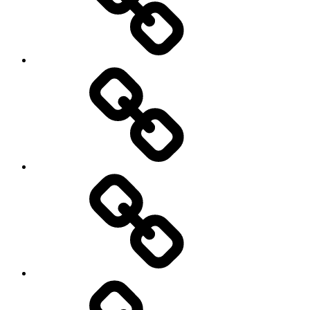
करेंसी
बढ़ाया..!
बैन..!
क्या
हो
सकता
है
क्या
चीनी
है
मकसद..?
शेयर
मार्केट.?
जाने
शेयर
मार्केट
से
जुड़ी
क्या-
महत्वपूर्ण
क्या
शब्दावली
बदलाव
हो
रहे
हैं
भारतीय
अर्थव्यवस्था
में..?
क्या
तेजी
से