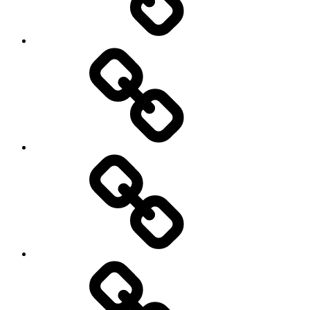
फ्यूचर
होगा
ब्राइट।
गोल्ड-
सिल्वर
लोन
से
जुड़े
8
नियम
बदले,
1
गिरावट
अप्रैल
से
2026
डरकर
से
एसआईपी
लागू
न
होंगे
रोकें,और
भूल
कर
भी
आर्थिक
ना
नीति
करें
–
यह
रेपो
गलतियां,