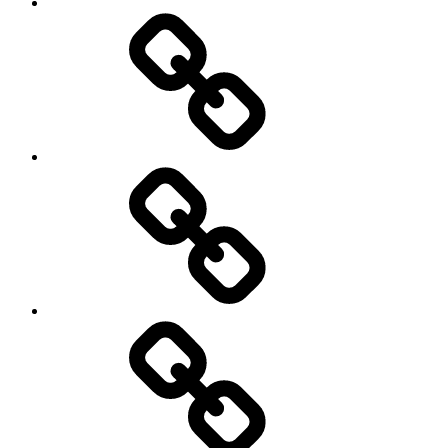
पर
चीन
टैरीफ
में
50%
क्रिप्टो
तक
करेंसी
बढ़ाया..!
बैन..!
क्या
हो
सकता
है
क्या
चीनी
है
मकसद..?
शेयर
मार्केट.?
जाने
शेयर
मार्केट
से
जुड़ी
क्या-
महत्वपूर्ण
क्या
शब्दावली
बदलाव
हो
रहे
हैं
भारतीय