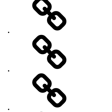
योजना
रखें
राइट,
तो
फ्यूचर
होगा
ब्राइट।
गोल्ड-
सिल्वर
लोन
से
जुड़े
8
नियम
बदले,
1
गिरावट
अप्रैल
से
2026
डरकर
से
एसआईपी
लागू
न
होंगे
रोकें,और
भूल
कर
भी