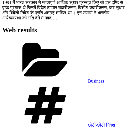
1991 में भारत सरकार ने महत्‍वपूर्ण आर्थिक सुधार प्रस्‍तुत कि‍ए जो इस दृष्‍टि‍ से
वृहद प्रयास थे जि‍नमें वि‍देश व्‍यापार उदारीकरण, वि‍त्तीय उदारीकरण, कर सुधार
और वि‍देशी नि‍वेश के प्रति‍ आग्रह शामि‍ल था । इन उपायों ने भारतीय
अर्थव्‍यवस्‍था को गति‍ देने में मदद …
Web results
श्रेणियाँ
Business
टैग
छोटी-छोटी निवेश