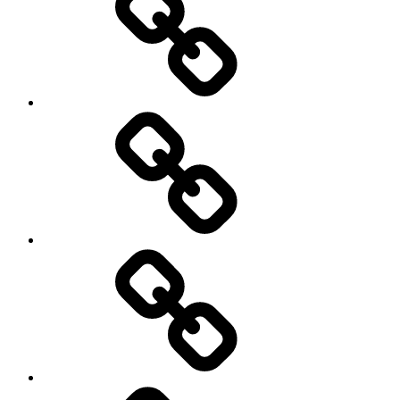
भी
की
मदद
सुरक्षा
मिल
की
सके।
गारंटी
कब
लेगी
सरकार..?
खुदरा
क्या
महंगाई
यह
दर
जरुरी
में
नहीं..?
गिरावट,केवल
2.82%
ही
बढ़ी,राज्यों
में
क्या
कैसे
है
है
सफलता..?
महंगाई
सफलता
के
हासिल
हाल.?
करने
के
सरदार
टिप्स.
आर्थिक