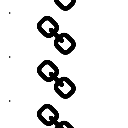
उपयोग,ताकि
वेल्थ
क्रिएशन
कर
में
दाताओं
भी
की
मदद
सुरक्षा
मिल
की
सके।
गारंटी
कब
लेगी
सरकार..?
क्या
क्या
है
यह
सफलता..?
जरुरी
सफलता
नहीं..?
हासिल
करने
के
सरदार
टिप्स.
आर्थिक
योजना
रखें
राइट,
तो