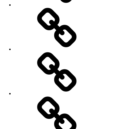
अर्थव्यवस्था
में..?
क्या
तेजी
से
बढ़
रही
है
भारतीय
महिलाओं
की
कर्ज
निवेश
के
शक्ति..?
भरोसे
कितनी
ऊंची
उड़ान
भर
सकेगा
पाकिस्तान..?
मेनू
आइटम