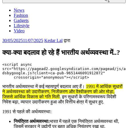
News
Fashion
Gadgets
Lifestyle
Video
पर
30/05/2025
11/07/2025
Kedar Lal
द्वारा
प्रकाशित
किया
क्या-क्या बदलाव हो रहे हैं भारतीय अर्थव्यवस्था में..?
गया
<script async 
src="https://pagead2.googlesyndication.com/pagead/js/a
dsbygoogle.js?client=ca-pub-9651446091912872"

     crossorigin="anonymous"></script>
भारतीय अर्थव्यवस्था में कई महत्वपूर्ण बदलाव आए हैं।
1991 में आर्थिक सुधारों
ने अर्थव्यवस्था को उदारीकरण, निजीकरण और वैश्वीकरण की ओर मोड़ा,
जिससे आर्थिक विकास को गति मिली
. इन सुधारों के परिणामस्वरूप विदेशी
निवेश बढ़ा, व्यापार उदारीकरण हुआ और वित्तीय क्षेत्र में सुधार हुए.
1991 से पहले की अर्थव्यवस्था:
नियंत्रित अर्थव्यवस्था:
भारत में पहले एक नियंत्रित अर्थव्यवस्था थी,
जिसमें सरकार ने उद्योगों पर बहुत अधिक नियंत्रण रखा था.