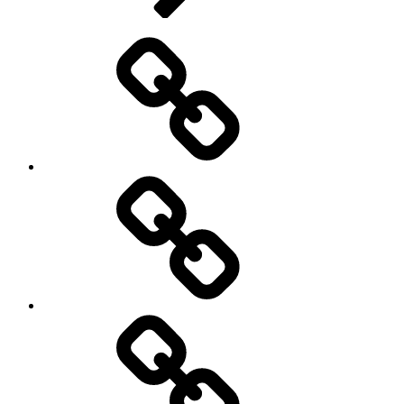
Advertisement
दुनिया
को
बहुत
महंगा
पड़ने
वाला
है
ट्रंप
का
कैसे
ट्रेड
करें
बार
क्रेडिट
कार्ड
का
सही