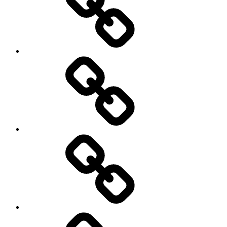
बढ़
रही
है
भारतीय
महिलाओं
की
कर्ज
निवेश
के
शक्ति..?
भरोसे
कितनी
ऊंची
उड़ान
भर
सकेगा
पाकिस्तान..?
कैसे
करें
क्रेडिट
कार्ड
का
सही
उपयोग,ताकि
वेल्थ
क्रिएशन
कर
में
दाताओं