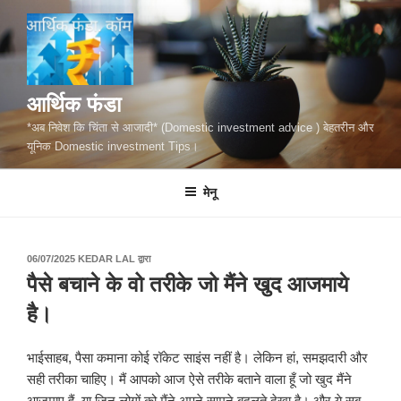
सामग्री
पर
जाएं
आर्थिक फंडा
*अब निवेश कि चिंता से आजादी* (Domestic investment advice ) बेहतरीन और
यूनिक Domestic investment Tips।
मेनू
पर
06/07/2025
KEDAR LAL
द्वारा
प्रकाशित
पैसे बचाने के वो तरीके जो मैंने खुद आजमाये
किया
गया
है।
भाईसाहब, पैसा कमाना कोई रॉकेट साइंस नहीं है। लेकिन हां, समझदारी और
सही तरीका चाहिए। मैं आपको आज ऐसे तरीके बताने वाला हूँ जो खुद मैंने
आजमाए हैं, या जिन लोगों को मैंने अपने सामने बदलते देखा है। और ये सब