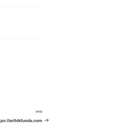
अगला
अगली
पोस्ट
tps://arthikfunda.com