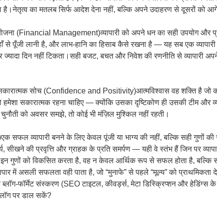
ा है।नेतृत्व का मतलब सिर्फ आदेश देना नहीं, बल्कि अपने उदाहरण से दूसरों को आगे 
ोजना (Financial Management)व्यापारी को अपने धन का सही उपयोग और प्
ाँ से पूँजी लानी है, और लाभ-हानि का हिसाब कैसे रखना है — यह सब एक व्यापा
ार ज्यादा दिन नहीं टिकता।सही बजट, बचत और निवेश की रणनीति से व्यापारी अपन
ारात्मक सोच (Confidence and Positivity)आत्मविश्वास वह शक्ति है जो कठि
को हमेशा सकारात्मक रहना चाहिए — क्योंकि उसका दृष्टिकोण ही उसकी टीम और व्य
 चुनौती को अवसर समझे, तो कोई भी मंज़िल मुश्किल नहीं रहती।
 सफल व्यापारी बनने के लिए केवल पूंजी या भाग्य की नहीं, बल्कि सही गुणों की ज
ैर्य, सीखने की प्रवृत्ति और ग्राहक के प्रति समर्पण — यही वे स्तंभ हैं जिन पर व्य
र इन गुणों को विकसित करता है, वह न केवल आर्थिक रूप से सफल होता है, बल्कि स
ार में असली सफलता वही पाता है, जो “मुनाफे” से पहले “मूल्य” को प्राथमिकता द
ब्लॉग-फॉर्मेट संस्करण (SEO टाइटल, कीवर्ड्स, मेटा डिस्क्रिप्शन और हेडिंग्स के
्लॉग पर डाल सकें?