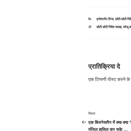
श्रेणियाँ
इन्वेस्टमेंट टिप्स
,
छोटी-छोटी निव
टैग
छोटी-छोटी निवेश सलाह, घरेलू बचत
प्रातिक्रिया दे
एक टिप्पणी पोस्ट करने 
पोस्ट
पिछला
पिछला
नेविगेशन
पोस्ट:
एक बिजनेसमैन में क्या-क्या
मंजिल हासिल कर सके …