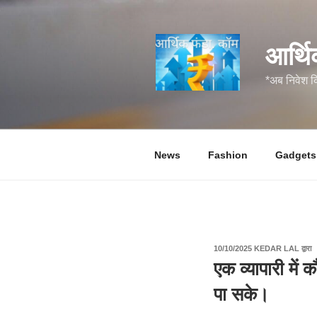
सामग्री
पर
जाएं
आर्थि
*अब निवेश 
News
Fashion
Gadgets
पर
10/10/2025
KEDAR LAL
द्वारा
प्रकाशित
एक व्यापारी में
किया
गया
पा सके।