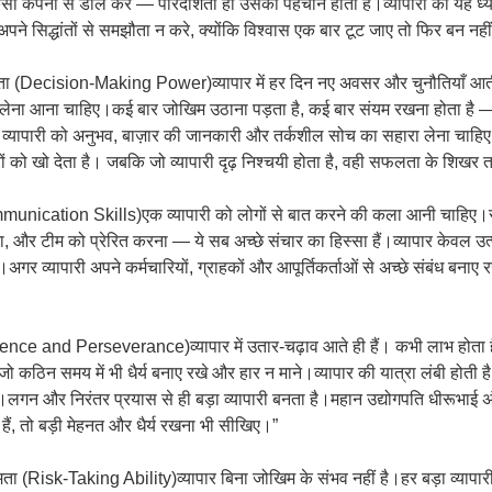
 किसी कंपनी से डील करे — पारदर्शिता ही उसकी पहचान होती है।व्यापारी को यह ध
े सिद्धांतों से समझौता न करे, क्योंकि विश्वास एक बार टूट जाए तो फिर बन नहीं
मता (Decision-Making Power)व्यापार में हर दिन नए अवसर और चुनौतियाँ आती है
लेना आना चाहिए।कई बार जोखिम उठाना पड़ता है, कई बार संयम रखना होता है — 
ए व्यापारी को अनुभव, बाज़ार की जानकारी और तर्कशील सोच का सहारा लेना चाहिए।जो 
ं को खो देता है। जबकि जो व्यापारी दृढ़ निश्चयी होता है, वही सफलता के शिखर 
ication Skills)एक व्यापारी को लोगों से बात करने की कला आनी चाहिए।सही 
और टीम को प्रेरित करना — ये सब अच्छे संचार का हिस्सा हैं।व्यापार केवल उत्पा
ै।अगर व्यापारी अपने कर्मचारियों, ग्राहकों और आपूर्तिकर्ताओं से अच्छे संबंध बनाए 
ence and Perseverance)व्यापार में उतार-चढ़ाव आते ही हैं। कभी लाभ होता
ै जो कठिन समय में भी धैर्य बनाए रखे और हार न माने।व्यापार की यात्रा लंबी होती ह
ैं।लगन और निरंतर प्रयास से ही बड़ा व्यापारी बनता है।महान उद्योगपति धीरूभाई 
हैं, तो बड़ी मेहनत और धैर्य रखना भी सीखिए।”
ता (Risk-Taking Ability)व्यापार बिना जोखिम के संभव नहीं है।हर बड़ा व्यापा