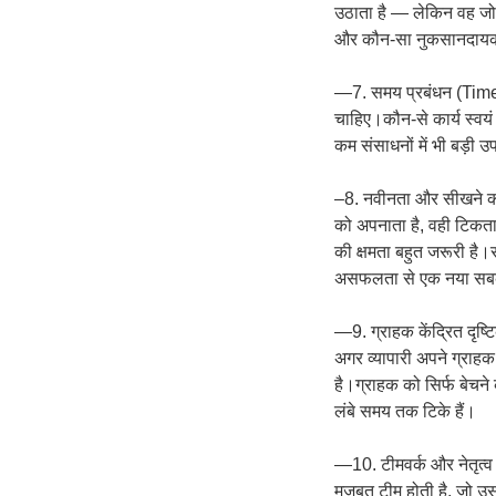
उठाता है — लेकिन वह ज
और कौन-सा नुकसानदायक ह
—7. समय प्रबंधन (Time
चाहिए।कौन-से कार्य स्वयं 
कम संसाधनों में भी बड़ी 
–8. नवीनता और सीखने की 
को अपनाता है, वही टिकता
की क्षमता बहुत जरूरी है
असफलता से एक नया सबक
—9. ग्राहक केंद्रित दृष
अगर व्यापारी अपने ग्रा
है।ग्राहक को सिर्फ बेचने
लंबे समय तक टिके हैं।
—10. टीमवर्क और नेतृत
मजबूत टीम होती है, जो उसक