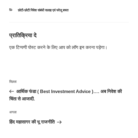
श्रेणियाँ
छोटी-छोटी निवेश संबंधी सलाह एवं घरेलू बचत
प्रातिक्रिया दे
एक टिप्पणी पोस्ट करने के लिए आप को
लॉग इन
करना पड़ेगा।
पोस्ट
पिछला
पिछला
नेविगेशन
पोस्ट:
आर्थिक फंडा ( Best Investment Advice )…. अब निवेश की
चिंता से आजादी.
अगली
अगला
पोस्ट
हिंद महासागर की भू राजनीति