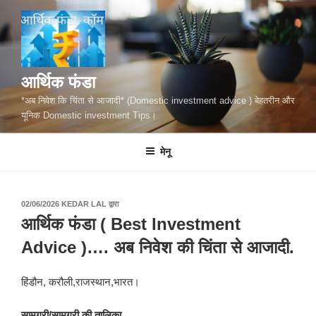
सामग्री
पर
जाएं
आर्थिक फंडा
*अब निवेश कि चिंता से आजादी* (Domestic investment advice ) बेहतरीन और
यूनिक Domestic investment Tips।
मेनू
पर
02/06/2026
KEDAR LAL
द्वारा
प्रकाशित
आर्थिक फंडा ( Best Investment
किया
गया
Advice )…. अब निवेश की चिंता से आजादी.
हिंडौन, करौली,राजस्थान,भारत।
सामग्री/सामग्री की तालिका