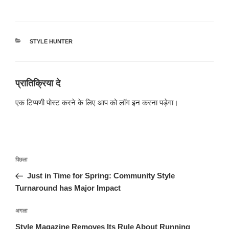
श्रेणियाँ
STYLE HUNTER
प्रातिक्रिया दे
एक टिप्पणी पोस्ट करने के लिए आप को
लॉग इन
करना पड़ेगा।
पोस्ट
पिछला
पिछला
नेविगेशन
पोस्ट:
Just in Time for Spring: Community Style
Turnaround has Major Impact
अगली
अगला
पोस्ट
Style Magazine Removes Its Rule About Running