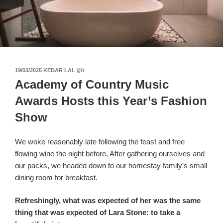
पर
19/03/2025
KEDAR LAL
द्वारा
प्रकाशित
Academy of Country Music
किया
गया
Awards Hosts this Year’s Fashion
Show
We woke reasonably late following the feast and free
flowing wine the night before. After gathering ourselves and
our packs, we headed down to our homestay family’s small
dining room for breakfast.
Refreshingly, what was expected of her was the same
thing that was expected of Lara Stone: to take a