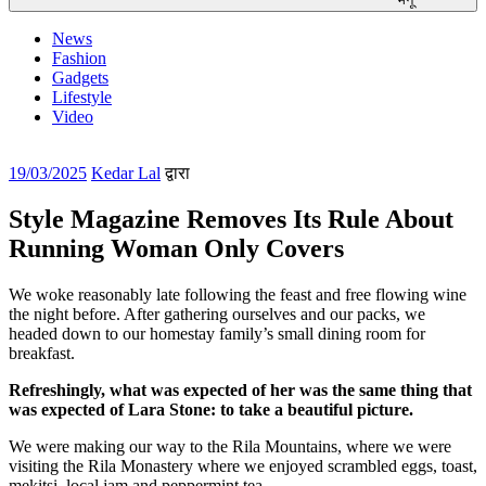
News
Fashion
Gadgets
Lifestyle
Video
पर
19/03/2025
Kedar Lal
द्वारा
प्रकाशित
किया
Style Magazine Removes Its Rule About
गया
Running Woman Only Covers
We woke reasonably late following the feast and free flowing wine
the night before. After gathering ourselves and our packs, we
headed down to our homestay family’s small dining room for
breakfast.
Refreshingly, what was expected of her was the same thing that
was expected of Lara Stone: to take a beautiful picture.
We were making our way to the Rila Mountains, where we were
visiting the Rila Monastery where we enjoyed scrambled eggs, toast,
mekitsi, local jam and peppermint tea.