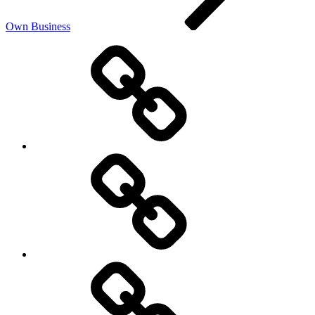
Own Business
Advertisement
दुनिया
को
बहुत
महंगा
पड़ने
वाला
है
ट्रंप
का
कैसे
ट्रेड
करें
बार
क्रेडिट
कार्ड