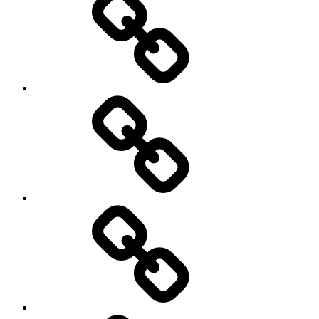
तेजी
से
बढ़
रही
है
भारतीय
महिलाओं
की
कर्ज
निवेश
के
शक्ति..?
भरोसे
कितनी
ऊंची
उड़ान
भर
सकेगा
पाकिस्तान..?
कैसे
करें
क्रेडिट
कार्ड
का
सही
उपयोग,ताकि
वेल्थ
क्रिएशन