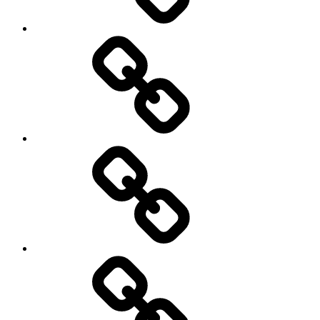
भारतीय
अर्थव्यवस्था
में..?
क्या
तेजी
से
बढ़
रही
है
भारतीय
महिलाओं
की
कर्ज
निवेश
के
शक्ति..?
भरोसे
कितनी
ऊंची
उड़ान
भर
सकेगा
पाकिस्तान..?
मेनू
आइटम