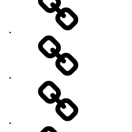
क्रिप्टो
तक
करेंसी
बढ़ाया..!
बैन..!
क्या
हो
सकता
है
क्या
चीनी
है
मकसद..?
शेयर
मार्केट.?
जाने
शेयर
मार्केट
से
जुड़ी
क्या-
महत्वपूर्ण
क्या
शब्दावली
बदलाव
हो
रहे
हैं
भारतीय
अर्थव्यवस्था
में..?
क्या