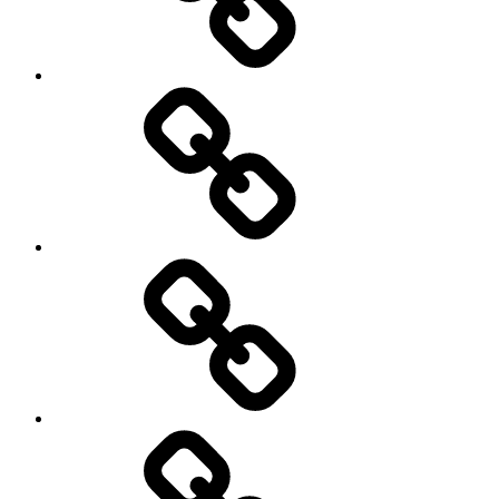
का
सही
उपयोग,ताकि
वेल्थ
क्रिएशन
कर
में
दाताओं
भी
की
मदद
सुरक्षा
मिल
की
सके।
गारंटी
कब
लेगी
सरकार..?
क्या
क्या
है
यह
सफलता..?
जरुरी
सफलता
नहीं..?
हासिल
करने
के
सरदार
टिप्स.
आर्थिक
योजना
रखें
राइट,