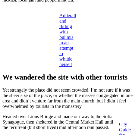
Adderall
and
flirting
with
bulimia
in an
attempt
to
whittle
herself
We wandered the site with other tourists
Yet strangely the place did not seem crowded. I’m not sure if it was
the sheer size of the place, or whether the masses congregated in one
area and didn’t venture far from the main church, but I didn’t feel
overwhelmed by tourists in the monastery.
Headed over Lions Bridge and made our way to the Sofia
Synagogue, then sheltered in the Central Market Hall until
City
the recurrent (but short-lived) mid-afternoon rain passed.
Guide