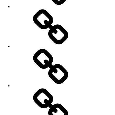
अल्युमिनियम
पर
चीन
टैरीफ
में
50%
क्रिप्टो
तक
करेंसी
बढ़ाया..!
बैन..!
क्या
हो
सकता
है
क्या
चीनी
है
मकसद..?
शेयर
मार्केट.?
जाने
शेयर
मार्केट
से
जुड़ी
क्या-
महत्वपूर्ण
क्या
शब्दावली
बदलाव
हो
रहे
हैं