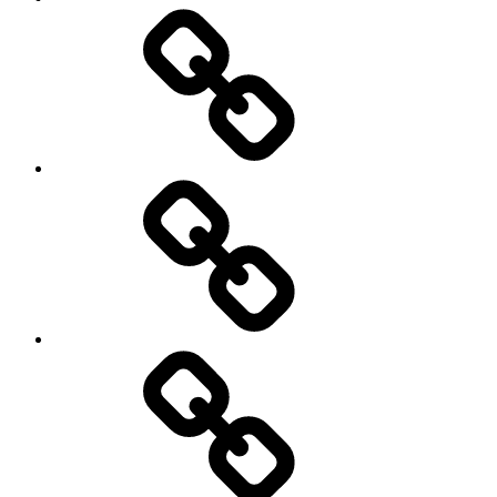
टिप्स.
आर्थिक
योजना
रखें
राइट,
तो
फ्यूचर
होगा
ब्राइट।
गोल्ड-
सिल्वर
लोन
से
जुड़े
8
नियम
बदले,
1
गिरावट
अप्रैल
से
2026
डरकर
से
एसआईपी
लागू
न
होंगे
रोकें,और
भूल