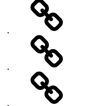
कर
में
दाताओं
भी
की
मदद
सुरक्षा
मिल
की
सके।
गारंटी
कब
लेगी
सरकार..?
खुदरा
क्या
महंगाई
यह
दर
जरुरी
में
नहीं..?
गिरावट,केवल
2.82%
ही
बढ़ी,राज्यों
में
क्या
कैसे
है
है
सफलता..?
महंगाई
सफलता
के
हासिल
हाल.?
करने
के
सरदार