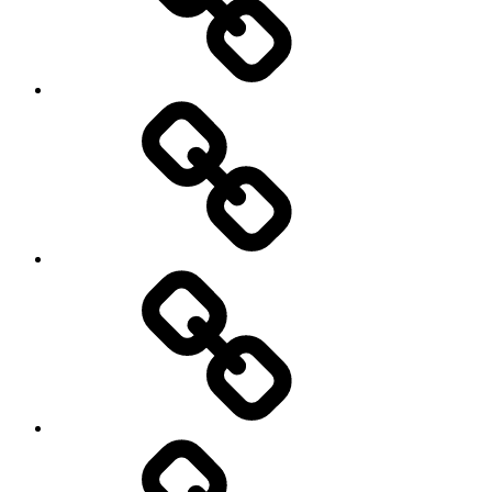
तो
फ्यूचर
होगा
ब्राइट।
गोल्ड-
सिल्वर
लोन
से
जुड़े
8
नियम
बदले,
1
गिरावट
अप्रैल
से
2026
डरकर
से
एसआईपी
लागू
न
होंगे
रोकें,और
भूल
कर
भी
आर्थिक
ना
नीति
करें
–