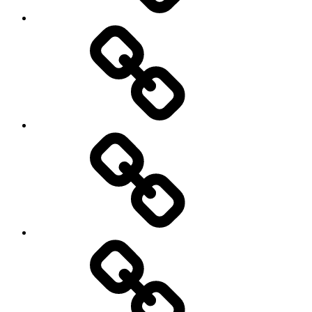
अल्युमिनियम
पर
चीन
टैरीफ
में
50%
क्रिप्टो
तक
करेंसी
बढ़ाया..!
बैन..!
क्या
हो
सकता
है
क्या
चीनी
है
मकसद..?
शेयर
मार्केट.?
जाने
शेयर
मार्केट
से
जुड़ी
क्या-
महत्वपूर्ण
क्या
शब्दावली
बदलाव
हो
रहे
हैं