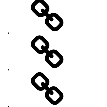
कर
में
दाताओं
भी
की
मदद
सुरक्षा
मिल
की
सके।
गारंटी
कब
लेगी
सरकार..?
खुदरा
क्या
महंगाई
यह
दर
जरुरी
में
नहीं..?
गिरावट,केवल
2.82%
ही
बढ़ी,राज्यों
में
क्या
कैसे
है
है
सफलता..?
महंगाई
सफलता
के
हासिल
हाल.?
करने
के
सरदार