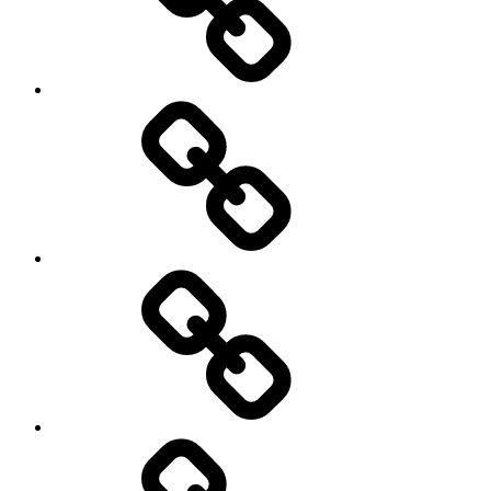
तो
फ्यूचर
होगा
ब्राइट।
गोल्ड-
सिल्वर
लोन
से
जुड़े
8
नियम
बदले,
1
गिरावट
अप्रैल
से
2026
डरकर
से
एसआईपी
लागू
न
होंगे
रोकें,और
भूल
कर
भी
आर्थिक
ना
नीति
करें
–