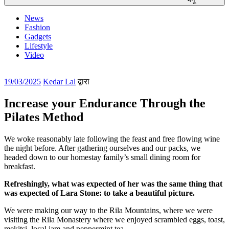
News
Fashion
Gadgets
Lifestyle
Video
पर
19/03/2025
Kedar Lal
द्वारा
प्रकाशित
किया
Increase your Endurance Through the
गया
Pilates Method
We woke reasonably late following the feast and free flowing wine
the night before. After gathering ourselves and our packs, we
headed down to our homestay family’s small dining room for
breakfast.
Refreshingly, what was expected of her was the same thing that
was expected of Lara Stone: to take a beautiful picture.
We were making our way to the Rila Mountains, where we were
visiting the Rila Monastery where we enjoyed scrambled eggs, toast,
mekitsi, local jam and peppermint tea.