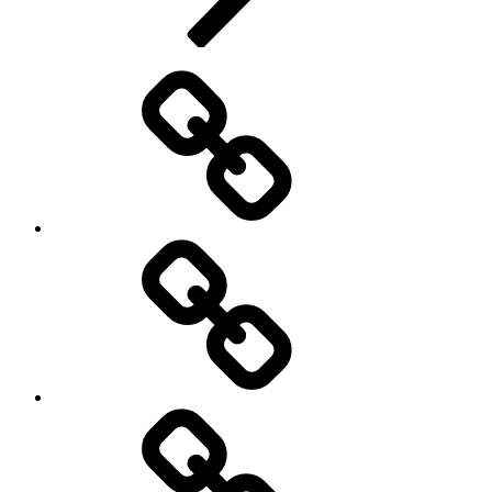
Advertisement
दुनिया
को
बहुत
महंगा
पड़ने
वाला
है
ट्रंप
का
कैसे
ट्रेड
करें
बार
क्रेडिट
कार्ड