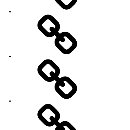
भारतीय
अर्थव्यवस्था
में..?
क्या
तेजी
से
बढ़
रही
है
भारतीय
महिलाओं
की
कर्ज
निवेश
के
शक्ति..?
भरोसे
कितनी
ऊंची
उड़ान
भर
सकेगा
पाकिस्तान..?
मेनू
आइटम