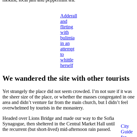
Adderall
and
flirting
with
bulimia
in an
attempt
to
whittle
herself
We wandered the site with other tourists
Yet strangely the place did not seem crowded. I’m not sure if it was
the sheer size of the place, or whether the masses congregated in one
area and didn’t venture far from the main church, but I didn’t feel
overwhelmed by tourists in the monastery.
Headed over Lions Bridge and made our way to the Sofia
Synagogue, then sheltered in the Central Market Hall until
City
the recurrent (but short-lived) mid-afternoon rain passed.
Guide