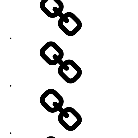
तेजी
से
बढ़
रही
है
भारतीय
महिलाओं
की
कर्ज
निवेश
के
शक्ति..?
भरोसे
कितनी
ऊंची
उड़ान
भर
सकेगा
पाकिस्तान..?
कैसे
करें
क्रेडिट
कार्ड
का
सही
उपयोग,ताकि
वेल्थ
क्रिएशन