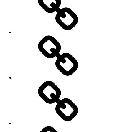
क्रिप्टो
तक
करेंसी
बढ़ाया..!
बैन..!
क्या
हो
सकता
है
क्या
चीनी
है
मकसद..?
शेयर
मार्केट.?
जाने
शेयर
मार्केट
से
जुड़ी
क्या-
महत्वपूर्ण
क्या
शब्दावली
बदलाव
हो
रहे
हैं
भारतीय
अर्थव्यवस्था
में..?
क्या