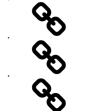
टिप्स.
आर्थिक
योजना
रखें
राइट,
तो
फ्यूचर
होगा
ब्राइट।
गोल्ड-
सिल्वर
लोन
से
जुड़े
8
नियम
बदले,
1
गिरावट
अप्रैल
से
2026
डरकर
से
एसआईपी
लागू
न
होंगे
रोकें,और
भूल