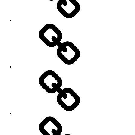
का
सही
उपयोग,ताकि
वेल्थ
क्रिएशन
कर
में
दाताओं
भी
की
मदद
सुरक्षा
मिल
की
सके।
गारंटी
कब
लेगी
सरकार..?
क्या
क्या
है
यह
सफलता..?
जरुरी
सफलता
नहीं..?
हासिल
करने
के
सरदार
टिप्स.
आर्थिक
योजना
रखें
राइट,