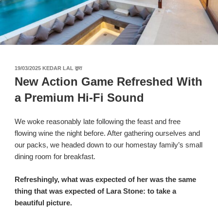
पर
19/03/2025
KEDAR LAL
द्वारा
प्रकाशित
New Action Game Refreshed With
किया
गया
a Premium Hi-Fi Sound
We woke reasonably late following the feast and free
flowing wine the night before. After gathering ourselves and
our packs, we headed down to our homestay family’s small
dining room for breakfast.
Refreshingly, what was expected of her was the same
thing that was expected of Lara Stone: to take a
beautiful picture.