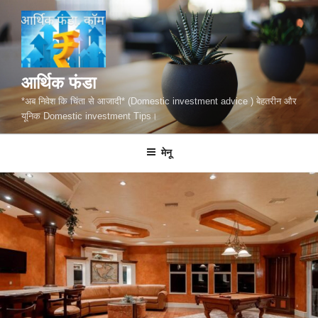
सामग्री
पर
जाएं
आर्थिक फंडा
*अब निवेश कि चिंता से आजादी* (Domestic investment advice ) बेहतरीन और
यूनिक Domestic investment Tips।
मेनू