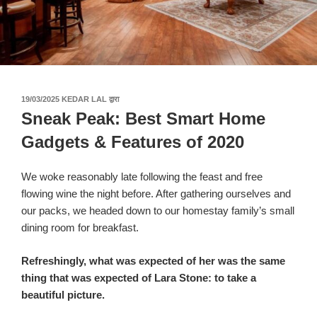
पर
19/03/2025
KEDAR LAL
द्वारा
प्रकाशित
Sneak Peak: Best Smart Home
किया
गया
Gadgets & Features of 2020
We woke reasonably late following the feast and free
flowing wine the night before. After gathering ourselves and
our packs, we headed down to our homestay family’s small
dining room for breakfast.
Refreshingly, what was expected of her was the same
thing that was expected of Lara Stone: to take a
beautiful picture.